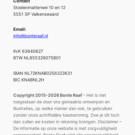
Contact
Stoelenmatterwei 10 en 12
5551 SP Valkenswaard
Email:
info@bonteraaf.nl
KvK 63640627
BTW NL855329075B01
IBAN NL72KNAB0256323631
BIC KNABNL2H
Copyright 2015-2026 Bonte Raaf
– Het is niet
toegestaan de door ons gemaakte ontwerpen en
illustraties, op welke manier dan ook, te gebruiken
zonder onze schriftelijke toestemming. Doe je dit toch
dan zullen we kosten in rekening brengen. Disclaimer –
De informatie op onze website is met zorgvuldigheid
samengesteld. Bonte Raaf wijst alle aansprakelijkheid