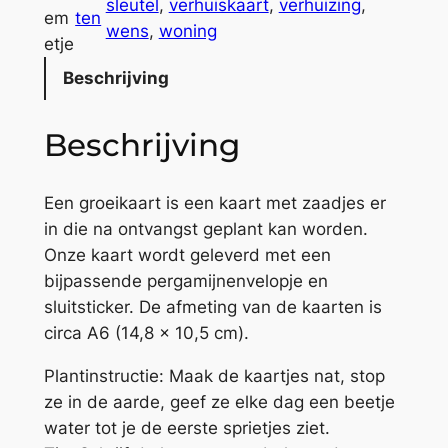
sleutel
, 
verhuiskaart
, 
verhuizing
, 
e
em
ten
wens
, 
woning
u
etje
w
Beschrijving
e
h
Beschrijving
u
i
s
Een groeikaart is een kaart met zaadjes er
b
in die na ontvangst geplant kan worden.
l
Onze kaart wordt geleverd met een
o
bijpassende pergamijnenvelopje en
e
sluitsticker. De afmeting van de kaarten is
m
circa A6 (14,8 x 10,5 cm).
e
Plantinstructie: Maak de kaartjes nat, stop
t
ze in de aarde, geef ze elke dag een beetje
j
water tot je de eerste sprietjes ziet.
e