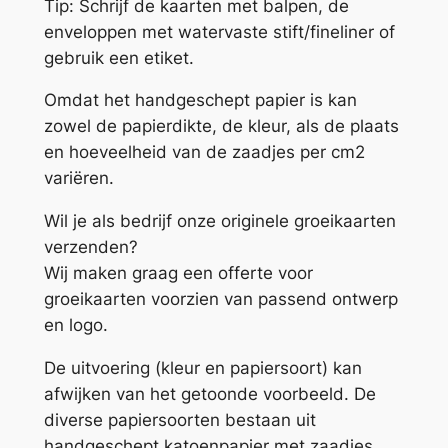
Tip: Schrijf de kaarten met balpen, de
a
enveloppen met watervaste stift/fineliner of
a
gebruik een etiket.
n
t
Omdat het handgeschept papier is kan
a
zowel de papierdikte, de kleur, als de plaats
l
en hoeveelheid van de zaadjes per cm2
variëren.
Wil je als bedrijf onze originele groeikaarten
verzenden?
Wij maken graag een offerte voor
groeikaarten voorzien van passend ontwerp
en logo.
De uitvoering (kleur en papiersoort) kan
afwijken van het getoonde voorbeeld. De
diverse papiersoorten bestaan uit
handgeschept katoenpapier met zaadjes