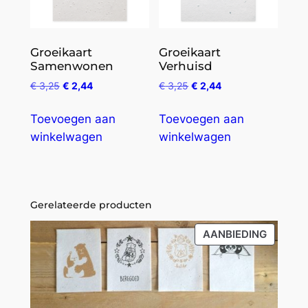
Groeikaart
Groeikaart
Samenwonen
Verhuisd
€
3,25
€
2,44
€
3,25
€
2,44
Toevoegen aan
Toevoegen aan
winkelwagen
winkelwagen
Gerelateerde producten
PRODU
AANBIEDING
IN
DE
UITVER