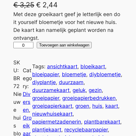
€
3,25
€
2,44
Met deze groeikaart geef je letterlijk een do
it yourself bloemetje voor het nieuwe huis.
De kaart kan namelijk geplant worden na
ontvangst.
G
A
Toevoegen aan winkelwagen
r
l
o
t
SK
Tags:
ansichtkaart
, 
bloeikaart
, 
e
e
U:
Cat
bloeipapier
, 
bloemetje
, 
diybloemetje
, 
i
r
BR
ego
diyplantje
, 
duurzaam
, 
k
n
72
ry:
duurzamekaart
, 
geluk
, 
gezin
, 
a
a
Nie
Div
groeipapier
, 
groeipapierbedrukken
, 
a
t
uw
ers
groeipapierkaart
, 
groen
, 
huis
, 
kaart
, 
r
i
e
en
, 
nieuwhuisekaart
, 
t
v
hui
Gro
papiermetzadenerin
, 
plantbarekaart
, 
N
e
s
eik
plantjekaart
, 
recyclebaarpapier
, 
i
:
blo
aar