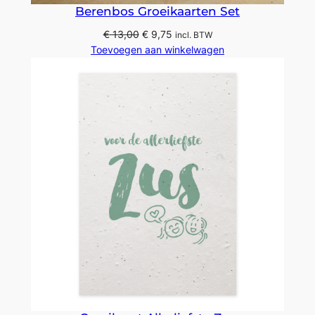
Berenbos Groeikaarten Set
Oorspronkelijke
Huidige
€
13,00
€
9,75
incl. BTW
prijs
prijs
Toevoegen aan winkelwagen
was:
is:
€ 13,00.
€ 9,75.