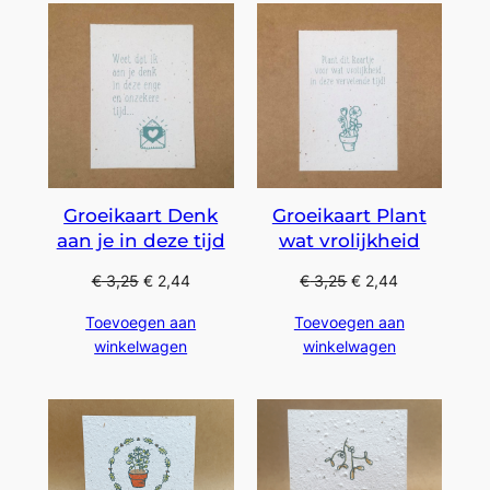
Groeikaart Denk
Groeikaart Plant
aan je in deze tijd
wat vrolijkheid
€
3,25
€
2,44
€
3,25
€
2,44
Toevoegen aan
Toevoegen aan
winkelwagen
winkelwagen