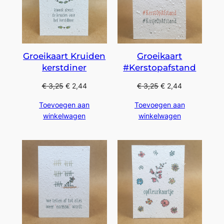
Groeikaart Kruiden
Groeikaart
kerstdiner
#Kerstopafstand
€
3,25
€
2,44
€
3,25
€
2,44
Toevoegen aan
Toevoegen aan
winkelwagen
winkelwagen