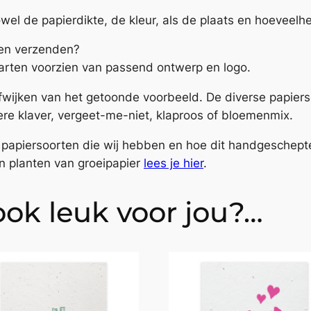
!
el de papierdikte, de kleur, als de plaats en hoeveelh
a
a
rten verzenden?
n
arten voorzien van passend ontwerp en logo.
t
 afwijken van het getoonde voorbeeld. De diverse papie
a
re klaver, vergeet-me-niet, klaproos of bloemenmix.
l
de papiersoorten die wij hebben en hoe dit handgeschep
n planten van groeipapier
lees je hier
.
 ook leuk voor jou?…