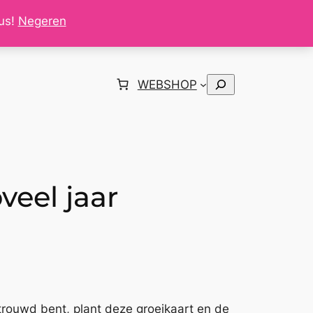
tus!
Negeren
Zoeken
WEBSHOP
veel jaar
trouwd bent, plant deze groeikaart en de