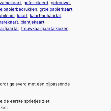
zamekaart
, 
gefeliciteerd
, 
getrouwd
, 
oeipapierbedrukken
, 
groeipapierkaart
, 
ubileum
, 
kaart
, 
kaartmetjaartal
, 
barekaart
, 
plantjekaart
, 
artjaartal
, 
trouwkaartjaartalkiezen
, 
wordt geleverd met een bijpassende
e de eerste sprietjes ziet.
iket.