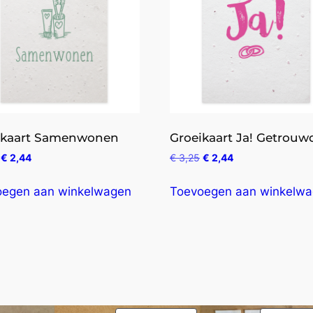
ikaart Samenwonen
Groeikaart Ja! Getrouw
€
2,44
€
3,25
€
2,44
oegen aan winkelwagen
Toevoegen aan winkelw