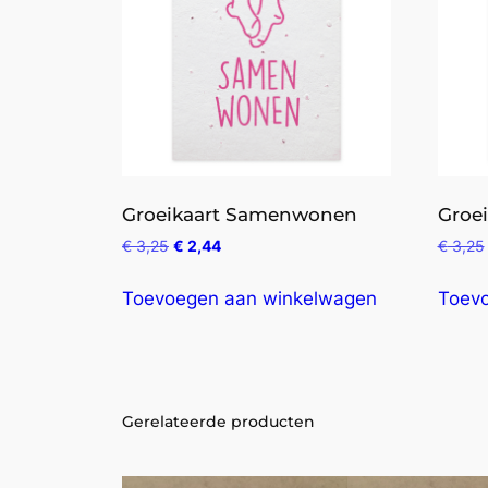
Groeikaart Samenwonen
Groe
€
3,25
€
2,44
€
3,25
Toevoegen aan winkelwagen
Toev
Gerelateerde producten