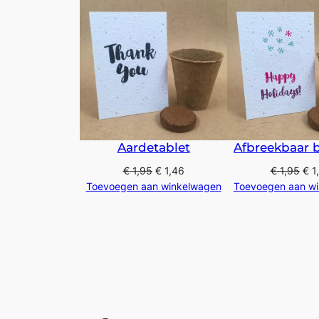
Aardetablet
Afbreekbaar b
€
1,95
€
1,46
€
1,95
€
1
Toevoegen aan winkelwagen
Toevoegen aan w