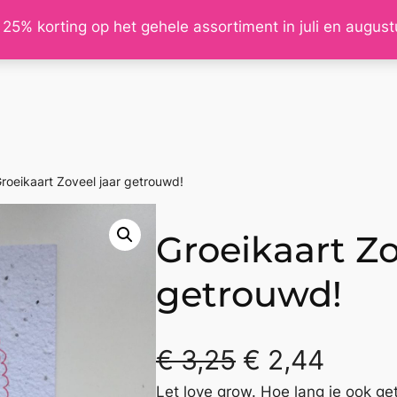
 25% korting op het gehele assortiment in juli en augus
roeikaart Zoveel jaar getrouwd!
Groeikaart Zo
getrouwd!
€
3,25
€
2,44
Let love grow. Hoe lang je ook ge