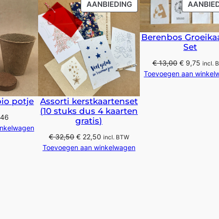
PRODUCT
AANBIEDING
AANBIE
IN
DE
UITVERKOOP
Berenbos Groeika
Set
Oorspronkeli
Huidi
€
13,00
€
9,75
incl.
prijs
prijs
Toevoegen aan winkel
was:
is:
€ 13,00.
€ 9,7
io potje
Assorti kerstkaartenset
(10 stuks dus 4 kaarten
,46
gratis)
inkelwagen
Oorspronkelijke
Huidige
€
32,50
€
22,50
incl. BTW
prijs
prijs
Toevoegen aan winkelwagen
was:
is:
€ 32,50.
€ 22,50.