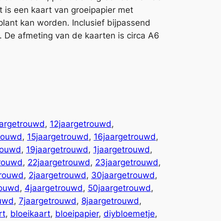
rt is een kaart van groeipapier met
plant kan worden. Inclusief bijpassend
r. De afmeting van de kaarten is circa A6
aargetrouwd
, 
12jaargetrouwd
, 
rouwd
, 
15jaargetrouwd
, 
16jaargetrouwd
, 
rouwd
, 
19jaargetrouwd
, 
1jaargetrouwd
, 
trouwd
, 
22jaargetrouwd
, 
23jaargetrouwd
, 
trouwd
, 
2jaargetrouwd
, 
30jaargetrouwd
, 
rouwd
, 
4jaargetrouwd
, 
50jaargetrouwd
, 
ouwd
, 
7jaargetrouwd
, 
8jaargetrouwd
, 
rt
, 
bloeikaart
, 
bloeipapier
, 
diybloemetje
, 