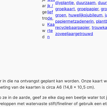
diyplantje
, 
duurzaam
, 
duur
o
ar
jk /
groeikaart
, 
groeipapier
, 
gr
v
ge
lief
groen
, 
huwelijksjubileum
, 
j
e
tro
de
, 
papiermetzadenerin
, 
plant
e
u
Kaa
recyclebaarpapier
, 
trouwka
l
w
rte
zoveeljaargetrouwd
j
d
n
a
a
r
g
e
t
r
er in die na ontvangst geplant kan worden. Onze kaart 
o
eting van de kaarten is circa A6 (14,8 x 10,5 cm).
u
p ze in de aarde, geef ze elke dag een beetje water tot j
w
eloppen met watervaste stift/fineliner of gebruik een et
d