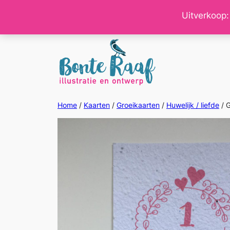
Ga
Uitverkoop:
naar
de
inhoud
Home
/
Kaarten
/
Groeikaarten
/
Huwelijk / liefde
/ G