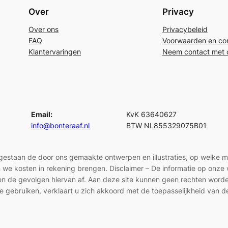
Over
Privacy
Over ons
Privacybeleid
FAQ
Voorwaarden en con
Klantervaringen
Neem contact met 
Email:
KvK 63640627
info@bonteraaf.nl
BTW NL855329075B01
egestaan de door ons gemaakte ontwerpen en illustraties, op welke 
len we kosten in rekening brengen. Disclaimer – De informatie op onz
en en de gevolgen hiervan af. Aan deze site kunnen geen rechten wor
e gebruiken, verklaart u zich akkoord met de toepasselijkheid van d