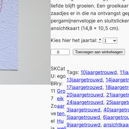
liefde blijft groeien. Een groeikaa
zaadjes er in die na ontvangst ge
pergamijnenvelopje en sluitsticke
ansichtkaart (14,8 x 10,5 cm).
A
Kies hier het jaartal:
*
l
t
G
Toevoegen aan winkelwagen
e
r
r
o
SK
Cat
Tags:
10jaargetrouwd
, 
11j
n
e
U:
ego
13jaargetrouwd
, 
14jaarget
a
i
BR
ry:
17jaargetrouwd
, 
18jaarget
t
k
11
Gro
20jaargetrouwd
, 
21jaarge
i
a
7
eik
24jaargetrouwd
, 
25jaarge
v
a
Zo
aar
3jaargetrouwd
, 
40jaarget
e
r
ve
ten
, 
5jaargetrouwd
, 
6jaargetr
:
t
el
Hu
9jaargetrouwd
, 
ansichtkaa
Z
ja
weli