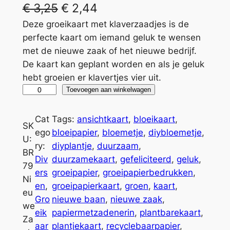
€
3,25
€
2,44
Deze groeikaart met klaverzaadjes is de
perfecte kaart om iemand geluk te wensen
met de nieuwe zaak of het nieuwe bedrijf.
De kaart kan geplant worden en als je geluk
hebt groeien er klavertjes vier uit.
G
A
Toevoegen aan winkelwagen
r
l
o
t
Cat
Tags:
ansichtkaart
, 
bloeikaart
, 
SK
e
e
ego
bloeipapier
, 
bloemetje
, 
diybloemetje
, 
U:
i
r
ry:
diyplantje
, 
duurzaam
, 
BR
k
n
Div
duurzamekaart
, 
gefeliciteerd
, 
geluk
, 
79
a
a
ers
groeipapier
, 
groeipapierbedrukken
, 
Ni
a
t
en
, 
groeipapierkaart
, 
groen
, 
kaart
, 
eu
r
i
Gro
nieuwe baan
, 
nieuwe zaak
, 
we
t
v
eik
papiermetzadenerin
, 
plantbarekaart
, 
Za
N
e
aar
plantjekaart
, 
recyclebaarpapier
, 