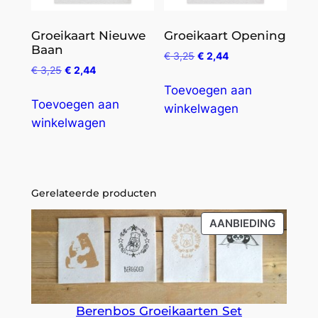
Groeikaart Nieuwe
Groeikaart Opening
Baan
€
3,25
€
2,44
€
3,25
€
2,44
Toevoegen aan
Toevoegen aan
winkelwagen
winkelwagen
Gerelateerde producten
PRODU
AANBIEDING
IN
DE
UITVER
Berenbos Groeikaarten Set