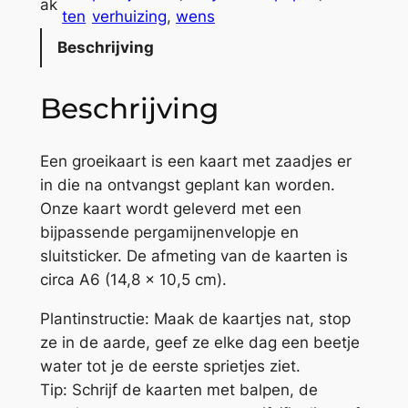
ak
i
:
ten
verhuizing
, 
wens
e
Beschrijving
u
w
Beschrijving
e
Z
a
Een groeikaart is een kaart met zaadjes er
a
in die na ontvangst geplant kan worden.
k
Onze kaart wordt geleverd met een
a
bijpassende pergamijnenvelopje en
a
sluitsticker. De afmeting van de kaarten is
n
circa A6 (14,8 x 10,5 cm).
t
Plantinstructie: Maak de kaartjes nat, stop
a
ze in de aarde, geef ze elke dag een beetje
l
water tot je de eerste sprietjes ziet.
Tip: Schrijf de kaarten met balpen, de