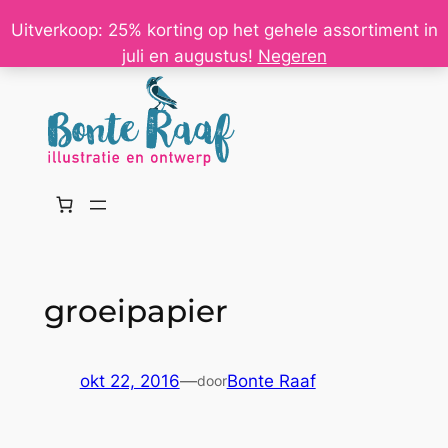
Ga
Uitverkoop: 25% korting op het gehele assortiment in
naar
juli en augustus!
Negeren
de
inhoud
groeipapier
okt 22, 2016
—
Bonte Raaf
door