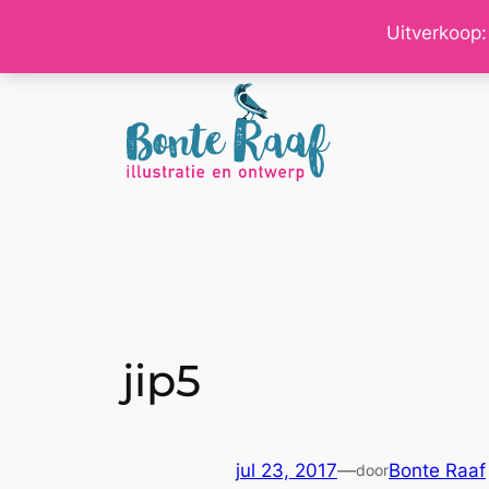
Ga
Uitverkoop:
naar
de
inhoud
jip5
jul 23, 2017
—
Bonte Raaf
door