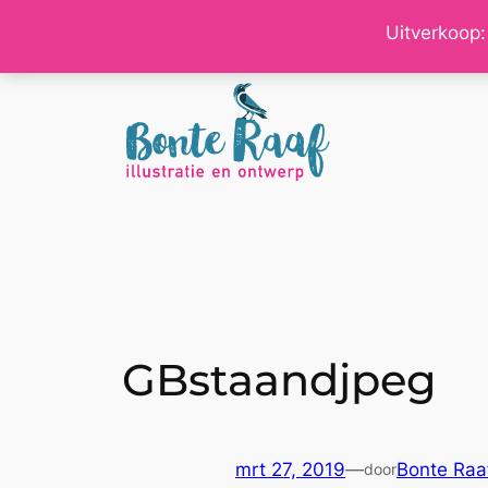
Ga
Uitverkoop:
naar
de
inhoud
GBstaandjpeg
mrt 27, 2019
—
Bonte Raa
door