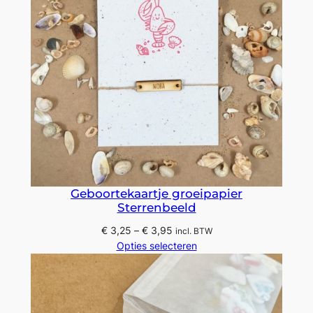
Geboortekaartje groeipapier
Sterrenbeeld
Prijsklasse:
€
3,25
–
€
3,95
incl. BTW
€ 3,25
Opties selecteren
tot
€ 3,95