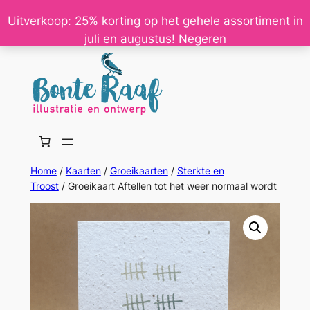
Ga
Uitverkoop: 25% korting op het gehele assortiment in
naar
juli en augustus!
Negeren
de
inhoud
Home
/
Kaarten
/
Groeikaarten
/
Sterkte en
Troost
/ Groeikaart Aftellen tot het weer normaal wordt