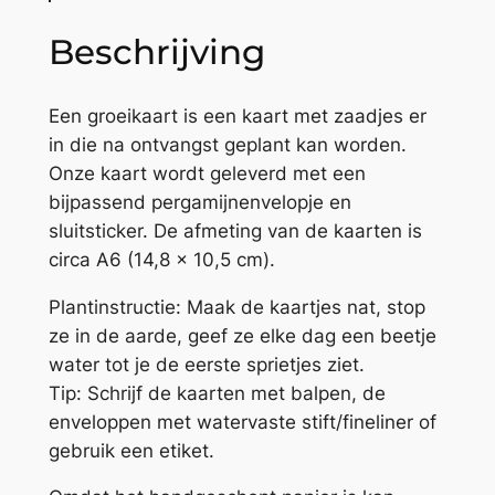
o
Beschrijving
t
h
e
Een groeikaart is een kaart met zaadjes er
t
in die na ontvangst geplant kan worden.
w
Onze kaart wordt geleverd met een
e
bijpassend pergamijnenvelopje en
e
sluitsticker. De afmeting van de kaarten is
r
circa A6 (14,8 x 10,5 cm).
n
Plantinstructie: Maak de kaartjes nat, stop
o
ze in de aarde, geef ze elke dag een beetje
r
water tot je de eerste sprietjes ziet.
m
Tip: Schrijf de kaarten met balpen, de
a
enveloppen met watervaste stift/fineliner of
a
gebruik een etiket.
l
w