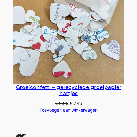
Groeiconfetti – gerecyclede groeipapier
hartjes
€
9,95
€
7,46
Toevoegen aan winkelwagen