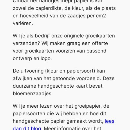
Omdat het handgeschept papier is kan
o
zowel de papierdikte, de kleur, als de plaats
r
en hoeveelheid van de zaadjes per cm2
d
variëren.
t
a
Wil je als bedrijf onze originele groeikaarten
a
verzenden? Wij maken graag een offerte
n
voor groeikaarten voorzien van passend
t
ontwerp en logo.
a
De uitvoering (kleur en papiersoort) kan
l
afwijken van het getoonde voorbeeld. Deze
duurzame handgeschepte kaart bevat
bloemenzaadjes.
Wil je meer lezen over het groeipapier, de
papiersoorten die wij hebben en hoe dit
handgeschepte papier gemaakt wordt,
lees
dan dit blog
. Meer informatie over het