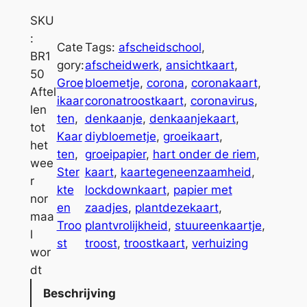
r
l
o
t
SKU
e
e
:
Cate
Tags:
afscheidschool
, 
i
r
BR1
gory:
afscheidwerk
, 
ansichtkaart
, 
k
n
50
Groe
bloemetje
, 
corona
, 
coronakaart
, 
a
a
Aftel
ikaar
coronatroostkaart
, 
coronavirus
, 
a
t
len
ten
, 
denkaanje
, 
denkaanjekaart
, 
r
i
tot
Kaar
diybloemetje
, 
groeikaart
, 
t
v
het
ten
, 
groeipapier
, 
hart onder de riem
, 
A
e
wee
Ster
kaart
, 
kaartegeneenzaamheid
, 
f
:
r
kte
lockdownkaart
, 
papier met
t
nor
en
zaadjes
, 
plantdezekaart
, 
e
maa
Troo
plantvrolijkheid
, 
stuureenkaartje
, 
l
l
st
troost
, 
troostkaart
, 
verhuizing
l
wor
e
dt
n
Beschrijving
t