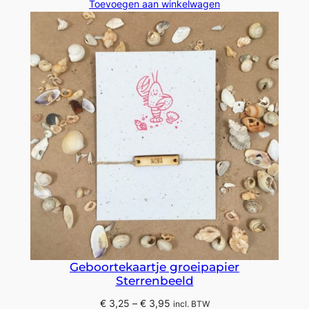
prijs
prijs
Toevoegen aan winkelwagen
was:
is:
€ 13,00.
€ 9,75.
Geboortekaartje groeipapier
Sterrenbeeld
Prijsklasse:
€
3,25
–
€
3,95
incl. BTW