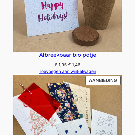
Afbreekbaar bio potje
€
1,95
€
1,46
Toevoegen aan winkelwagen
PRODU
AANBIEDING
IN
DE
UITVER