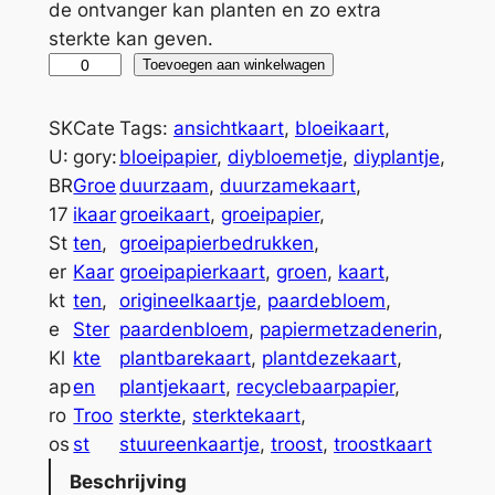
de ontvanger kan planten en zo extra
sterkte kan geven.
G
A
Toevoegen aan winkelwagen
r
l
o
t
SK
Cate
Tags:
ansichtkaart
, 
bloeikaart
, 
e
e
U:
gory:
bloeipapier
, 
diybloemetje
, 
diyplantje
, 
i
r
BR
Groe
duurzaam
, 
duurzamekaart
, 
k
n
17
ikaar
groeikaart
, 
groeipapier
, 
a
a
St
ten
, 
groeipapierbedrukken
, 
a
t
er
Kaar
groeipapierkaart
, 
groen
, 
kaart
, 
r
i
kt
ten
, 
origineelkaartje
, 
paardebloem
, 
t
v
e
Ster
paardenbloem
, 
papiermetzadenerin
, 
S
e
Kl
kte
plantbarekaart
, 
plantdezekaart
, 
t
:
ap
en
plantjekaart
, 
recyclebaarpapier
, 
e
ro
Troo
sterkte
, 
sterktekaart
, 
r
os
st
stuureenkaartje
, 
troost
, 
troostkaart
k
Beschrijving