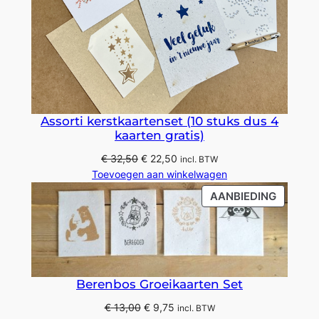
Assorti kerstkaartenset (10 stuks dus 4
kaarten gratis)
Oorspronkelijke
Huidige
€
32,50
€
22,50
incl. BTW
prijs
prijs
Toevoegen aan winkelwagen
was:
is:
PRODU
AANBIEDING
€ 32,50.
€ 22,50.
IN
DE
UITVER
Berenbos Groeikaarten Set
Oorspronkelijke
Huidige
€
13,00
€
9,75
incl. BTW