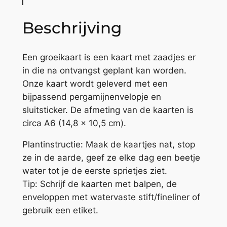
t
e
Beschrijving
K
l
a
Een groeikaart is een kaart met zaadjes er
p
in die na ontvangst geplant kan worden.
r
Onze kaart wordt geleverd met een
o
bijpassend pergamijnenvelopje en
o
sluitsticker. De afmeting van de kaarten is
s
circa A6 (14,8 x 10,5 cm).
a
Plantinstructie: Maak de kaartjes nat, stop
a
ze in de aarde, geef ze elke dag een beetje
n
water tot je de eerste sprietjes ziet.
t
Tip: Schrijf de kaarten met balpen, de
a
enveloppen met watervaste stift/fineliner of
l
gebruik een etiket.