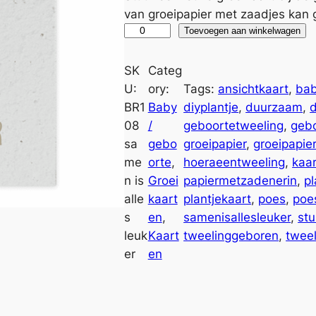
van groeipapier met zaadjes kan
G
A
Toevoegen aan winkelwagen
r
l
o
t
SK
Categ
e
e
U:
ory:
Tags:
ansichtkaart
, 
ba
i
r
BR1
Baby
diyplantje
, 
duurzaam
, 
k
n
08
/
geboortetweeling
, 
gebo
a
a
sa
gebo
groeipapier
, 
groeipapie
a
t
me
orte
, 
hoeraeentweeling
, 
kaar
r
i
n is
Groei
papiermetzadenerin
, 
p
t
v
alle
kaart
plantjekaart
, 
poes
, 
poe
T
e
s
en
, 
samenisallesleuker
, 
stu
w
:
leuk
Kaart
tweelinggeboren
, 
twee
e
er
en
e
l
i