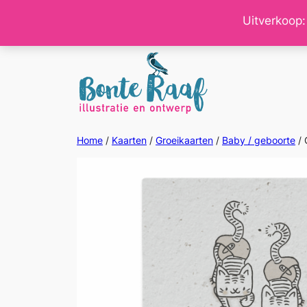
Ga
Uitverkoop:
naar
de
inhoud
Home
/
Kaarten
/
Groeikaarten
/
Baby / geboorte
/ 