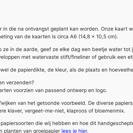
n
g
:
s
er in die na ontvangst geplant kan worden. Onze kaart 
a
eting van de kaarten is circa A6 (14,8 x 10,5 cm).
m
p ze in de aarde, geef ze elke dag een beetje water tot j
e
eloppen met watervaste stift/fineliner of gebruik een et
n
i
el de papierdikte, de kleur, als de plaats en hoeveelh
s
a
rten verzenden?
l
arten voorzien van passend ontwerp en logo.
l
 afwijken van het getoonde voorbeeld. De diverse papie
e
re klaver, vergeet-me-niet, klaproos of bloemenmix.
s
l
de papiersoorten die wij hebben en hoe dit handgeschep
e
n planten van groeipapier
lees je hier
.