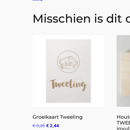
Misschien is dit
Groeikaart Tweeling
Hout
TWEE
€
3,25
€
2,44
invul