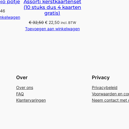
io potje
Assorti kerstkaartenset
(10 stuks dus 4 kaarten
,46
gratis)
inkelwagen
Oorspronkelijke
Huidige
€
32,50
€
22,50
incl. BTW
prijs
prijs
Toevoegen aan winkelwagen
was:
is:
€ 32,50.
€ 22,50.
Over
Privacy
Over ons
Privacybeleid
FAQ
Voorwaarden en con
Klantervaringen
Neem contact met 