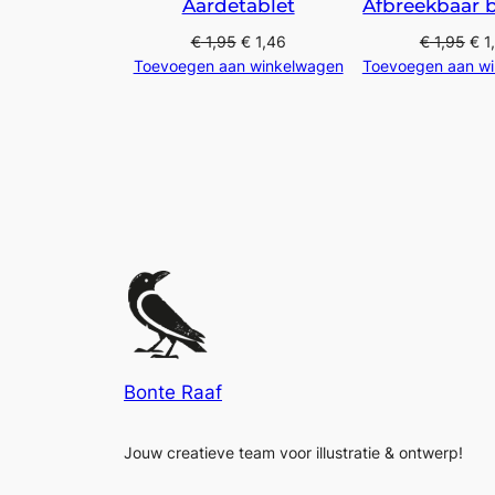
Aardetablet
Afbreekbaar b
€
1,95
€
1,46
€
1,95
€
1
Toevoegen aan winkelwagen
Toevoegen aan w
Bonte Raaf
Jouw creatieve team voor illustratie & ontwerp!