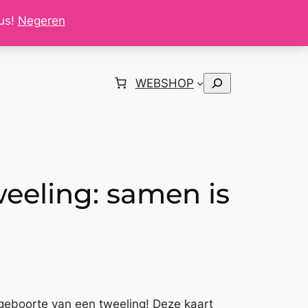
tus!
Negeren
Zoeken
WEBSHOP
eeling: samen is
 geboorte van een tweeling! Deze kaart