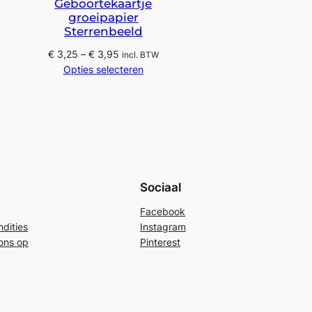
Geboortekaartje
groeipapier
Sterrenbeeld
Prijsklasse:
€
3,25
–
€
3,95
incl. BTW
€ 3,25
Opties selecteren
tot
€ 3,95
Sociaal
Facebook
dities
Instagram
ons op
Pinterest