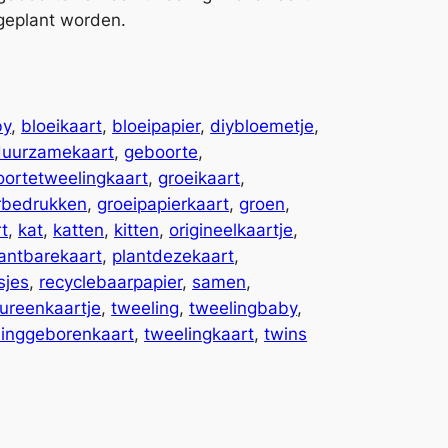
 geplant worden.
by
, 
bloeikaart
, 
bloeipapier
, 
diybloemetje
, 
duurzamekaart
, 
geboorte
, 
ortetweelingkaart
, 
groeikaart
, 
rbedrukken
, 
groeipapierkaart
, 
groen
, 
t
, 
kat
, 
katten
, 
kitten
, 
origineelkaartje
, 
lantbarekaart
, 
plantdezekaart
, 
sjes
, 
recyclebaarpapier
, 
samen
, 
ureenkaartje
, 
tweeling
, 
tweelingbaby
, 
linggeborenkaart
, 
tweelingkaart
, 
twins