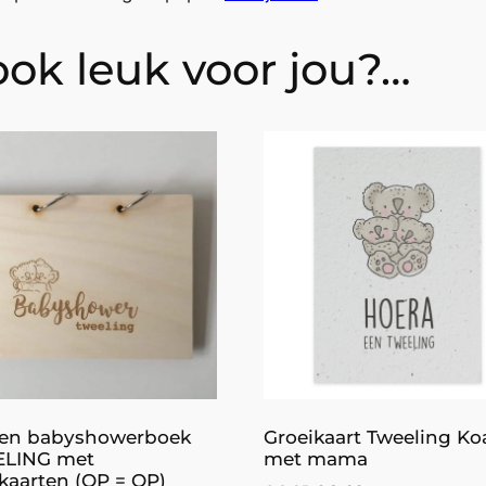
u
k
 ook leuk voor jou?…
e
r
a
a
n
t
a
l
en babyshowerboek
Groeikaart Tweeling Ko
LING met
met mama
kaarten (OP = OP)